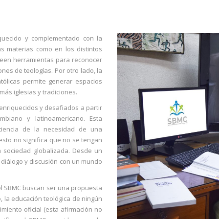
iquecido y complementado con la
as materias como en los distintos
oveen herramientas para reconocer
ones de teologías. Por otro lado, la
atólicas permite generar espacios
más iglesias y tradiciones.
nriquecidos y desafiados a partir
mbiano y latinoamericano. Esta
ciencia de la necesidad de una
esto no significa que no se tengan
a sociedad globalizada. Desde un
n diálogo y discusión con un mundo
l SBMC buscan ser una propuesta
o, la educación teológica de ningún
imiento oficial (esta afirmación no