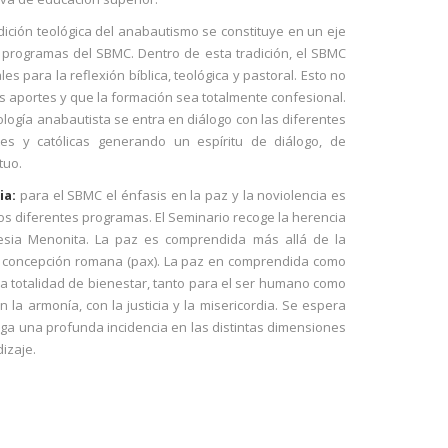
dición teológica del anabautismo se constituye en un eje
 programas del SBMC. Dentro de esta tradición, el SBMC
 para la reflexión bíblica, teológica y pastoral. Esto no
s aportes y que la formación sea totalmente confesional.
eología anabautista se entra en diálogo con las diferentes
ntes y católicas generando un espíritu de diálogo, de
tuo.
ia:
para el SBMC el énfasis en la paz y la noviolencia es
los diferentes programas. El Seminario recoge la herencia
glesia Menonita. La paz es comprendida más allá de la
la concepción romana (pax). La paz en comprendida como
 la totalidad de bienestar, tanto para el ser humano como
n la armonía, con la justicia y la misericordia. Se espera
ga una profunda incidencia en las distintas dimensiones
izaje.